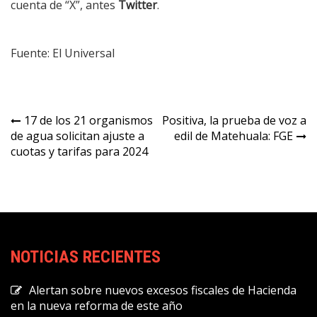
cuenta de “X”, antes
Twitter
.
Fuente: El Universal
Navegación
17 de los 21 organismos
Positiva, la prueba de voz a
de agua solicitan ajuste a
edil de Matehuala: FGE
de
cuotas y tarifas para 2024
entradas
NOTICIAS RECIENTES
Alertan sobre nuevos excesos fiscales de Hacienda
en la nueva reforma de este año