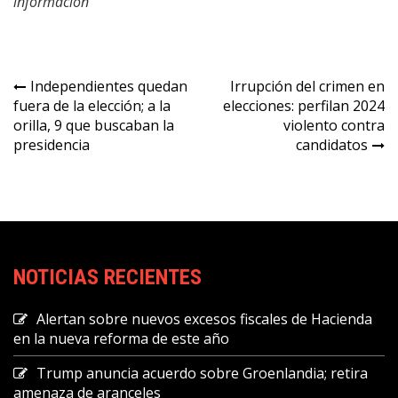
información
Navegación
Independientes quedan
Irrupción del crimen en
fuera de la elección; a la
elecciones: perfilan 2024
de
orilla, 9 que buscaban la
violento contra
entradas
presidencia
candidatos
NOTICIAS RECIENTES
Alertan sobre nuevos excesos fiscales de Hacienda
en la nueva reforma de este año
Trump anuncia acuerdo sobre Groenlandia; retira
amenaza de aranceles