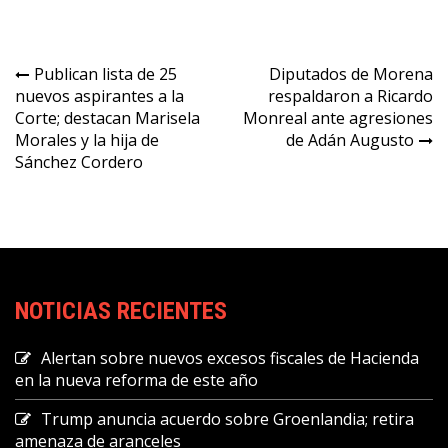
Navegación
Publican lista de 25
Diputados de Morena
nuevos aspirantes a la
respaldaron a Ricardo
de
Corte; destacan Marisela
Monreal ante agresiones
entradas
Morales y la hija de
de Adán Augusto
Sánchez Cordero
NOTICIAS RECIENTES
Alertan sobre nuevos excesos fiscales de Hacienda
en la nueva reforma de este año
Trump anuncia acuerdo sobre Groenlandia; retira
amenaza de aranceles