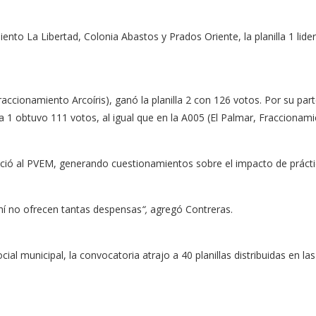
ento La Libertad, Colonia Abastos y Prados Oriente, la planilla 1 lider
accionamiento Arcoíris), ganó la planilla 2 con 126 votos. Por su parte,
lla 1 obtuvo 111 votos, al igual que en la A005 (El Palmar, Fraccionam
eció al PVEM, generando cuestionamientos sobre el impacto de práctica
hí no ofrecen tantas despensas
“,
agregó Contreras.
ocial municipal, la convocatoria atrajo a 40 planillas distribuidas en 