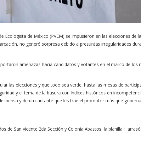
erde Ecologista de México (PVEM) se impusieron en las elecciones de l
arcación, no generó sorpresa debido a presuntas irregularidades dura
eportaron amenazas hacia candidatos y votantes en el marco de los r
ular las elecciones y que todo sea verde, hasta las mesas de partici
idad y el tema de la basura con índices históricos en incompetencia
despensa y de un cantante que les trae el promotor más que goberna
dos de San Vicente 2da Sección y Colonia Abastos, la planilla 1 arra