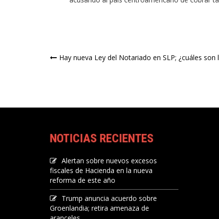
Navegación
Hay nueva Ley del Notariado en SLP; ¿cuáles son 
de
entradas
NOTICIAS RECIENTES
Alertan sobre nuevos excesos
fiscales de Hacienda en la nueva
reforma de este año
Trump anuncia acuerdo sobre
Groenlandia; retira amenaza de
aranceles