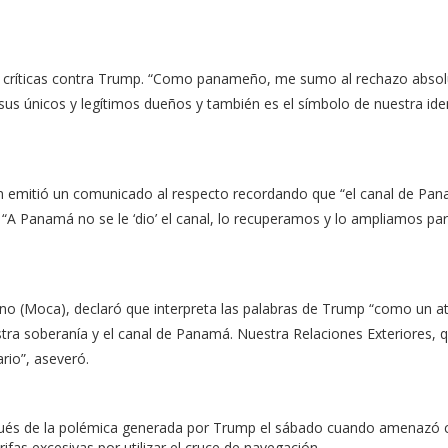
 críticas contra Trump. “Como panameño, me sumo al rechazo absolu
s únicos y legítimos dueños y también es el símbolo de nuestra ident
én
emitió
un comunicado al respecto recordando que “el canal de Pan
. “A Panamá no se le ‘dio’ el canal, lo recuperamos y lo ampliamos p
ino (Moca),
declaró
que interpreta las palabras de Trump “como un at
tra soberanía y el canal de Panamá. Nuestra Relaciones Exteriores, 
rio”, aseveró.
pués de la polémica generada por Trump el sábado cuando amenazó
fas excesivas por utilizar el cruce de navegación.