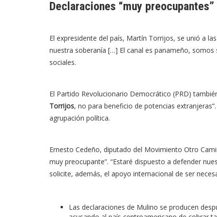
Declaraciones “muy preocupantes”
El expresidente del país, Martín Torrijos,
se unió
a las
nuestra soberanía […] El canal es panameño, somos su
sociales.
El Partido Revolucionario Democrático (PRD) tambi
Torrijos
, no para beneficio de potencias extranjeras”
agrupación política.
Ernesto Cedeño, diputado del Movimiento Otro Cam
muy preocupante”. “Estaré dispuesto a defender nues
solicite, además, el apoyo internacional de ser necesa
Las declaraciones de Mulino se producen des
acusando al país centroamericano de cobrar tari