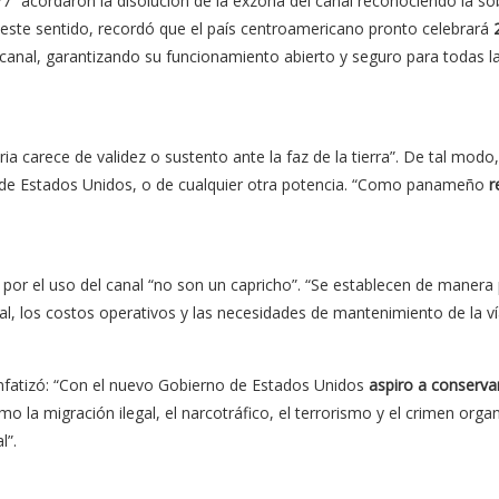
77 “acordaron la disolución de la exzona del canal reconociendo la s
 este sentido, recordó que el país centroamericano pronto celebrará
canal, garantizando su funcionamiento abierto y seguro para todas l
ia carece de validez o sustento ante la faz de la tierra”. De tal modo,
ni de Estados Unidos, o de cualquier otra potencia. “Como panameño
r
por el uso del canal “no son un capricho”. “Se establecen de manera 
, los costos operativos y las necesidades de mantenimiento de la vía
nfatizó: “Con el nuevo Gobierno de Estados Unidos
aspiro a conserva
 la migración ilegal, el narcotráfico, el terrorismo y el crimen organ
l”.