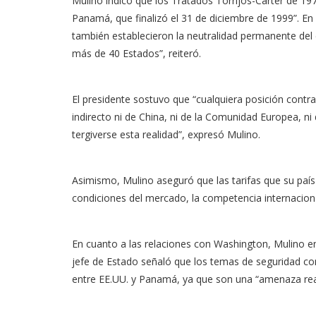
Mulino indicó que los Tratados Torrijos-Carter de 19
Panamá, que finalizó el 31 de diciembre de 1999”. En
también establecieron la neutralidad permanente del 
más de 40 Estados”, reiteró.
El presidente sostuvo que “cualquiera posición contrar
indirecto ni de China, ni de la Comunidad Europea, 
tergiverse esta realidad”, expresó Mulino.
Asimismo, Mulino aseguró que las tarifas que su país 
condiciones del mercado, la competencia internacional
En cuanto a las relaciones con Washington, Mulino e
jefe de Estado señaló que los temas de seguridad como
entre EE.UU. y Panamá, ya que son una “amenaza rea