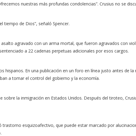
“Ofrecemos nuestras más profundas condolencias”. Crusius no se discu
 el tiempo de Dios”, señaló Spencer.
e asalto agravado con un arma mortal, que fueron agravados con viole
e sentenciado a 22 cadenas perpetuas adicionales por esos cargos.
os hispanos. En una publicación en un foro en línea justo antes de la 
iban a tomar el control del gobierno y la economía.
e sobre la inmigración en Estados Unidos. Después del tiroteo, Crusiu
ticó trastorno esquizoafectivo, que puede estar marcado por alucinaci
.