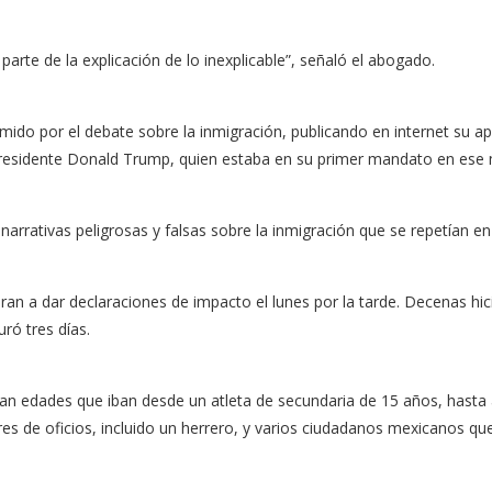
te de la explicación de lo inexplicable”, señaló el abogado.
ido por el debate sobre la inmigración, publicando en internet su ap
l presidente Donald Trump, quien estaba en su primer mandato en es
 narrativas peligrosas y falsas sobre la inmigración que se repetían en 
ran a dar declaraciones de impacto el lunes por la tarde. Decenas h
uró tres días.
n edades que iban desde un atleta de secundaria de 15 años, hasta a
res de oficios, incluido un herrero, y varios ciudadanos mexicanos q