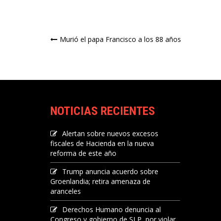
Navegación
Murió el papa Francisco a los 88 años
de
entradas
NOTICIAS RECIENTES
Alertan sobre nuevos excesos
fiscales de Hacienda en la nueva
reforma de este año
Trump anuncia acuerdo sobre
Groenlandia; retira amenaza de
aranceles
Derechos Humano denuncia al
Congreso y gobierno de SLP, por violar